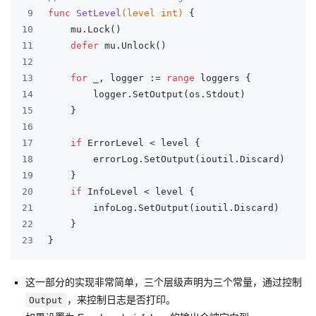
9
func
SetLevel
(level 
int
)
 {
10
	mu.Lock()
11
defer
 mu.Unlock()
12
13
for
 _, logger := 
range
 loggers {
14
		logger.SetOutput(os.Stdout)
15
	}
16
17
if
 ErrorLevel < level {
18
		errorLog.SetOutput(ioutil.Discard)
19
	}
20
if
 InfoLevel < level {
21
		infoLog.SetOutput(ioutil.Discard)
22
	}
23
}
这一部分的实现非常简单，三个层级声明为三个常量，通过控制
，来控制日志是否打印。
Output