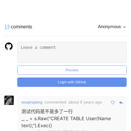
13
comments
Anonymous
Preview
Login with GitHub
wuqinqiang
commented
about 6 years ago
测试代码是不是多了一行
_, _ = s.Raw("CREATE TABLE User(Name
text);").Exec()