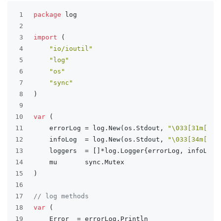
1
package
 log
2
3
import
 (
4
"io/ioutil"
5
"log"
6
"os"
7
"sync"
8
)
9
10
var
 (
11
	errorLog = log.New(os.Stdout, 
"\033[31m[err
12
	infoLog  = log.New(os.Stdout, 
"\033[34m[inf
13
	loggers  = []*log.Logger{errorLog, infoLog}
14
	mu       sync.Mutex
15
)
16
17
// log methods
18
var
 (
19
	Error  = errorLog.Println