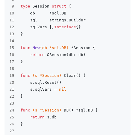
9
type
 Session 
struct
 {
10
	db      *sql.DB
11
	sql     strings.Builder
12
	sqlVars []
interface
{}
13
}
14
15
func
New
(db *sql.DB)
 *Session {
16
return
 &Session{db: db}
17
}
18
19
func
(s *Session)
 Clear() {
20
	s.sql.Reset()
21
	s.sqlVars = 
nil
22
}
23
24
func
(s *Session)
 DB() *sql.DB {
25
return
 s.db
26
}
27