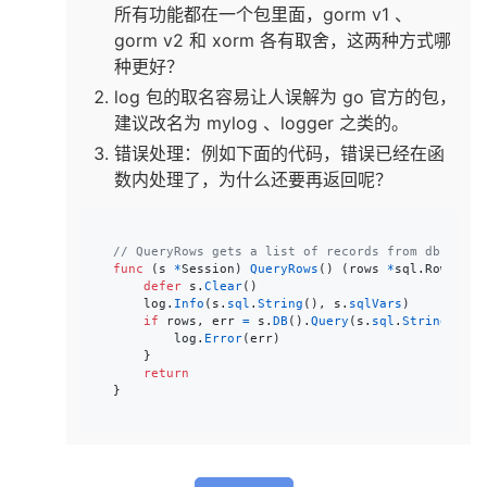
所有功能都在一个包里面，gorm v1 、
gorm v2 和 xorm 各有取舍，这两种方式哪
种更好？
log 包的取名容易让人误解为 go 官方的包，
建议改名为 mylog 、logger 之类的。
错误处理：例如下面的代码，错误已经在函
数内处理了，为什么还要再返回呢？
// QueryRows gets a list of records from db
func
 (
s
*
Session
) 
QueryRows
() (
rows
*
sql.
Rows
, 
er
defer
s
.
Clear
()

log
.
Info
(
s
.
sql
.
String
(), 
s
.
sqlVars
)

if
rows
, 
err
=
s
.
DB
().
Query
(
s
.
sql
.
String
(), 
s
log
.
Error
(
err
)

	}

return
}