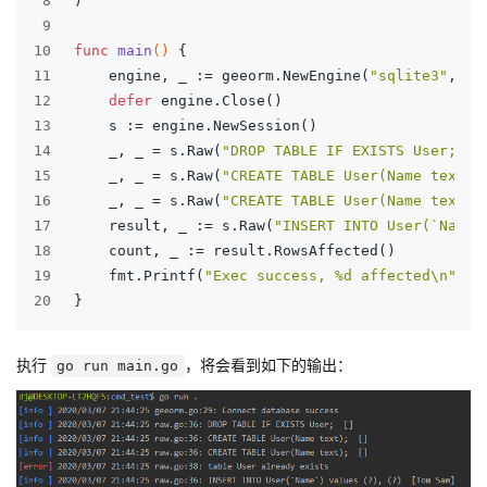
8
)
9
10
func
main
()
 {
11
	engine, _ := geeorm.NewEngine(
"sqlite3"
, 
"g
12
defer
 engine.Close()
13
	s := engine.NewSession()
14
	_, _ = s.Raw(
"DROP TABLE IF EXISTS User;"
).
15
    _, _ = s.Raw(
"CREATE TABLE User(Name text);
16
    _, _ = s.Raw(
"CREATE TABLE User(Name text);
17
	result, _ := s.Raw(
"INSERT INTO User(`Name`
18
	count, _ := result.RowsAffected()
19
	fmt.Printf(
"Exec success, %d affected\n"
, c
20
}
执行
，将会看到如下的输出：
go run main.go