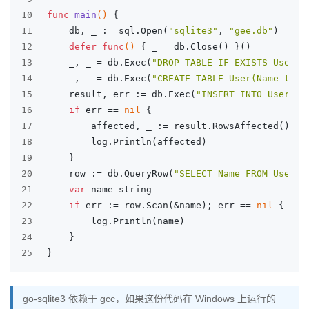
10
func
main
()
 {
11
	db, _ := sql.Open(
"sqlite3"
, 
"gee.db"
)
12
defer
func
()
 { _ = db.Close() }()
13
	_, _ = db.Exec(
"DROP TABLE IF EXISTS User;"
14
	_, _ = db.Exec(
"CREATE TABLE User(Name text
15
	result, err := db.Exec(
"INSERT INTO User(`N
16
if
 err == 
nil
 {
17
		affected, _ := result.RowsAffected()
18
		log.Println(affected)
19
	}
20
	row := db.QueryRow(
"SELECT Name FROM User L
21
var
 name 
string
22
if
 err := row.Scan(&name); err == 
nil
 {
23
		log.Println(name)
24
	}
25
}
go-sqlite3 依赖于 gcc，如果这份代码在 Windows 上运行的