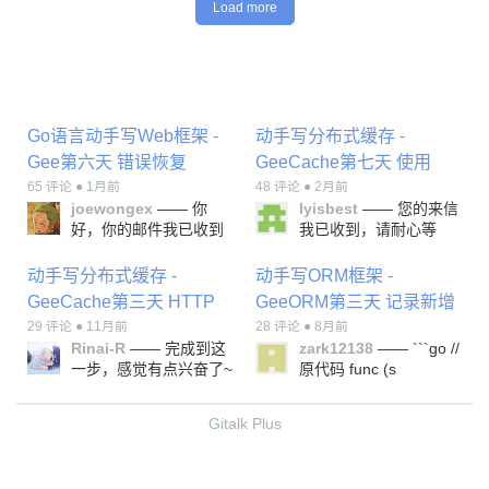
Load more
Go语言动手写Web框架 -
动手写分布式缓存 -
Gee第六天 错误恢复
GeeCache第七天 使用
(Panic Recover)
65 评论 ● 1月前
Protobuf 通信
48 评论 ● 2月前
joewongex
—— 你
lyisbest
—— 您的来信
好，你的邮件我已收到
我已收到，请耐心等
待，我会尽快处理！
动手写分布式缓存 -
动手写ORM框架 -
GeeCache第三天 HTTP
GeeORM第三天 记录新增
服务端
29 评论 ● 11月前
和查询
28 评论 ● 8月前
Rinai-R
—— 完成到这
zark12138
—— ```go //
一步，感觉有点兴奋了~
原代码 func (s
🥳🥳
*Session) Insert(values
...interface{}) (int64,
Gitalk Plus
error) { recordValues :=
make([]interface{}, 0)
for _, value := range