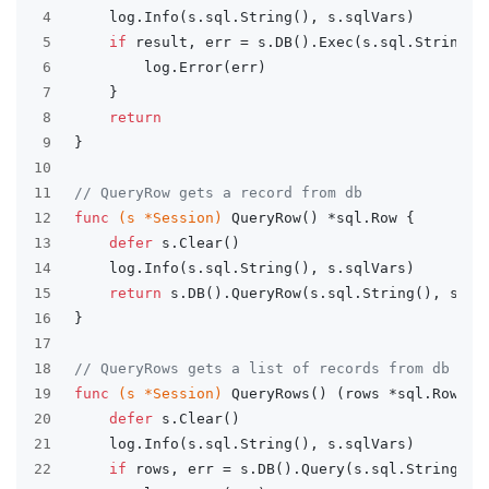
4
	log.Info(s.sql.String(), s.sqlVars)
5
if
 result, err = s.DB().Exec(s.sql.String()
6
		log.Error(err)
7
	}
8
return
9
}
10
11
// QueryRow gets a record from db
12
func
(s *Session)
 QueryRow() *sql.Row {
13
defer
 s.Clear()
14
	log.Info(s.sql.String(), s.sqlVars)
15
return
 s.DB().QueryRow(s.sql.String(), s.sq
16
}
17
18
// QueryRows gets a list of records from db
19
func
(s *Session)
 QueryRows() (rows *sql.Rows, 
20
defer
 s.Clear()
21
	log.Info(s.sql.String(), s.sqlVars)
22
if
 rows, err = s.DB().Query(s.sql.String(),