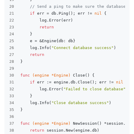
20
// Send a ping to make sure the database co
21
if
 err = db.Ping(); err != 
nil
 {
22
		log.Error(err)
23
return
24
	}
25
	e = &Engine{db: db}
26
	log.Info(
"Connect database success"
)
27
return
28
}
29
30
func
(engine *Engine)
 Close() {
31
if
 err := engine.db.Close(); err != 
nil
 {
32
		log.Error(
"Failed to close database"
)
33
	}
34
	log.Info(
"Close database success"
)
35
}
36
37
func
(engine *Engine)
 NewSession() *session.Ses
38
return
 session.New(engine.db)