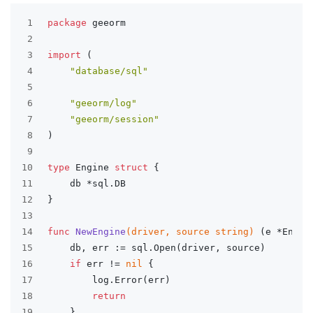
1
package
 geeorm
2
3
import
 (
4
"database/sql"
5
6
"geeorm/log"
7
"geeorm/session"
8
)
9
10
type
 Engine 
struct
 {
11
	db *sql.DB
12
}
13
14
func
NewEngine
(driver, source 
string
)
 (e *Engin
15
	db, err := sql.Open(driver, source)
16
if
 err != 
nil
 {
17
		log.Error(err)
18
return
19
	}