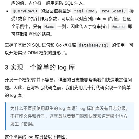
应的值，占位符一般用来防 SQL 注入。
的返回值类型是
，
接
QueryRow()
*sql.Row
row.Scan()
受1或多个指针作为参数，可以获取对应列(column)的值，在这
个示例中，只有
一列，因此传入字符串指针
即
Name
&name
可获取到查询的结果。
掌握了基础的 SQL 语句和 Go 标准库
的使用，可
database/sql
以开始实现 ORM 框架的雏形了。
3 实现一个简单的 log 库
开发一个框架/库并不容易，详细的日志能够帮助我们快速地定位问
题。因此，在写核心代码之前，我们先用几十行代码实现一个简单
的 log 库。
为什么不直接使用原生的 log 库呢？log 标准库没有日志分级，
不打印文件和行号，这就意味着我们很难快速知道是哪个地方
发生了错误。
这个简易的 log 库具备以下特性：