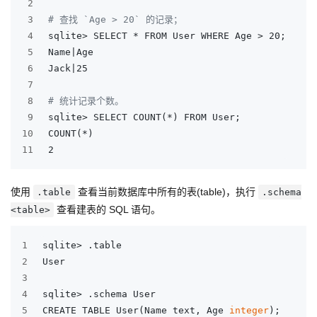
2
3
# 查找 `Age > 20` 的记录；
4
sqlite> SELECT * FROM User WHERE Age > 20;
5
Name|Age
6
Jack|25
7
8
# 统计记录个数。
9
sqlite> SELECT COUNT(*) FROM User;
10
COUNT(*)
11
2
使用
查看当前数据库中所有的表(table)，执行
.table
.schema
查看建表的 SQL 语句。
<table>
1
sqlite> .table
2
User
3
4
sqlite> .schema User
5
CREATE TABLE User(Name text, Age 
integer
);