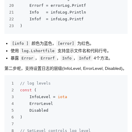
20
	Errorf = errorLog.Printf
21
	Info   = infoLog.Println
22
	Infof  = infoLog.Printf
23
)
颜色为蓝色，
为红色。
[info ]
[error]
使用
支持显示文件名和代码行号。
log.Lshortfile
暴露
，
，
，
4个方法。
Error
Errorf
Info
Infof
第二步呢，支持设置日志的层级(InfoLevel, ErrorLevel, Disabled)。
1
// log levels
2
const
 (
3
	InfoLevel = 
iota
4
	ErrorLevel
5
	Disabled
6
)
7
8
// SetLevel controls log level