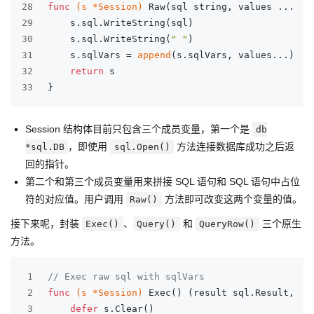
28
func
(s *Session)
 Raw(sql 
string
, values ...
int
29
	s.sql.WriteString(sql)
30
	s.sql.WriteString(
" "
)
31
	s.sqlVars = 
append
(s.sqlVars, values...)
32
return
 s
33
}
Session 结构体目前只包含三个成员变量，第一个是
db
，即使用
方法连接数据库成功之后返
*sql.DB
sql.Open()
回的指针。
第二个和第三个成员变量用来拼接 SQL 语句和 SQL 语句中占位
符的对应值。用户调用
方法即可改变这两个变量的值。
Raw()
接下来呢，封装
、
和
三个原生
Exec()
Query()
QueryRow()
方法。
1
// Exec raw sql with sqlVars
2
func
(s *Session)
 Exec() (result sql.Result, er
3
defer
 s.Clear()