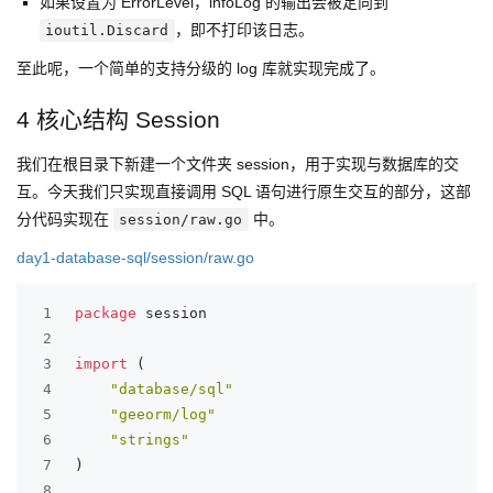
如果设置为 ErrorLevel，infoLog 的输出会被定向到
，即不打印该日志。
ioutil.Discard
至此呢，一个简单的支持分级的 log 库就实现完成了。
4 核心结构 Session
我们在根目录下新建一个文件夹 session，用于实现与数据库的交
互。今天我们只实现直接调用 SQL 语句进行原生交互的部分，这部
分代码实现在
中。
session/raw.go
day1-database-sql/session/raw.go
1
package
 session
2
3
import
 (
4
"database/sql"
5
"geeorm/log"
6
"strings"
7
)
8